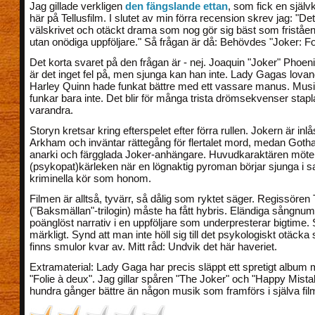
Jag gillade verkligen
den fängslande ettan
, som fick en självk
här på Tellusfilm. I slutet av min förra recension skrev jag: "Det
välskrivet och otäckt drama som nog gör sig bäst som friståe
utan onödiga uppföljare." Så frågan är då: Behövdes "Joker: Fo
Det korta svaret på den frågan är - nej. Joaquin "Joker" Phoen
är det inget fel på, men sjunga kan han inte. Lady Gagas lova
Harley Quinn hade funkat bättre med ett vassare manus. Musi
funkar bara inte. Det blir för många trista drömsekvenser stap
varandra.
Storyn kretsar kring efterspelet efter förra rullen. Jokern är inlå
Arkham och inväntar rättegång för flertalet mord, medan Got
anarki och färgglada Joker-anhängare. Huvudkaraktären möt
(psykopat)kärleken när en lögnaktig pyroman börjar sjunga i
kriminella kör som honom.
Filmen är alltså, tyvärr, så dålig som ryktet säger. Regissören 
("Baksmällan"-trilogin) måste ha fått hybris. Eländiga sångnu
poänglöst narrativ i en uppföljare som underpresterar bigtime. S
märkligt. Synd att man inte höll sig till det psykologiskt otäck
finns smulor kvar av. Mitt råd: Undvik det här haveriet.
Extramaterial: Lady Gaga har precis släppt ett spretigt album m
"Folie à deux". Jag gillar spåren "The Joker" och "Happy Mista
hundra gånger bättre än någon musik som framförs i själva fi