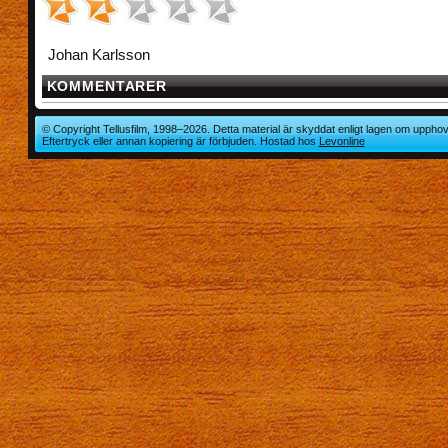
Johan Karlsson
KOMMENTARER
© Copyright Tellusfilm, 1998–2026. Detta material är skyddat enligt lagen om upphov
Eftertryck eller annan kopiering är förbjuden. Hostad hos
Levonline