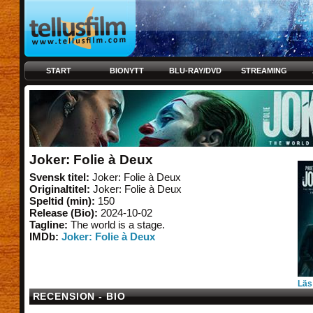
START
BIONYTT
BLU-RAY/DVD
STREAMING
Joker: Folie à Deux
Svensk titel:
Joker: Folie à Deux
Originaltitel:
Joker: Folie à Deux
Speltid (min):
150
Release (Bio):
2024-10-02
Tagline:
The world is a stage.
IMDb:
Joker: Folie à Deux
Läs
RECENSION - BIO