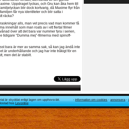
al Maxime. Uppdraget lyckas, och Gru kan åka hem till
amiljelyckan blir dock kortvarig, då Maxime flyr från
iljen får nya identiteter och blir satta i
tt räcka?
raskningar alls, man vet precis vad man kommer få
a innehåll som man roats av i ett flertal filmer
rvånad över att det bara var nummer fyra i serien,
e tidigare “Dumma mej”-filmerna med spinoff-
krasst bara är mer av samma sak, så kan jag ändå inte
, det är underhållande och jag har inte tråkigt för en
t, men det är stabilt.
ial är skyddat enligt lagen om upphovsrätt.
information om cookies
annonsera
 Hostad hos
Levonline