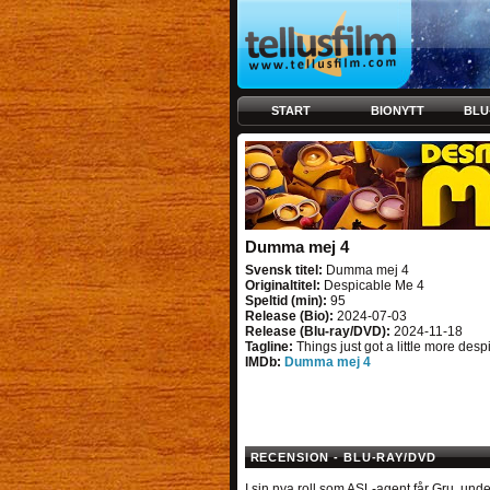
START
BIONYTT
BLU
Dumma mej 4
Svensk titel:
Dumma mej 4
Originaltitel:
Despicable Me 4
Speltid (min):
95
Release (Bio):
2024-07-03
Release (Blu-ray/DVD):
2024-11-18
Tagline:
Things just got a little more desp
IMDb:
Dumma mej 4
RECENSION - BLU-RAY/DVD
I sin nya roll som ASL-agent får Gru, unde