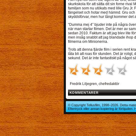
skurkskola för att sätta dit sin forne riv
familjen som nu utökats med lille Gru Jr. F
fängelset och hotar med hämnd. Gru och fam
skyddsförvar, men hur långt kommer det a
“Dumma mej 4” bjuder inte på några över
när man startar filmen. Det är mer av samm
sedan 2010. Faktum är att jag blev lite fö
men insåg snabbt att jag blandade ihop d
filmerna om Minionerna.
Trots att denna fjärde film i serien rent 
låta bli att roas för stunden. Det är roligt
sekund. Det är inte fantastiskt på något sät
Fredrik Liljegren, chefredaktör
KOMMENTARER
© Copyright Tellusfilm, 1998–2026. Detta mater
Eftertryck eller annan kopiering är förbjuden.