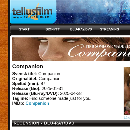
START
BIONYTT
BLU-RAY/DVD
STREAMING
Companion
Svensk titel:
Companion
Originaltitel:
Companion
Speltid (min):
97
Release (Bio):
2025-01-31
Release (Blu-ray/DVD):
2025-04-28
Tagline:
Find someone made just for you.
IMDb:
Companion
Läs
RECENSION - BLU-RAY/DVD