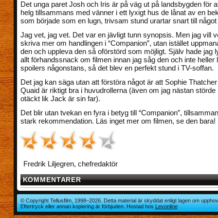
Det unga paret Josh och Iris är på väg ut på landsbygden för a
helg tillsammans med vänner i ett lyxigt hus de lånat av en b
som började som en lugn, trivsam stund urartar snart till något 
Jag vet, jag vet. Det var en jävligt tunn synopsis. Men jag vill v
skriva mer om handlingen i “Companion”, utan istället uppmana e
den och uppleva den så oförstörd som möjligt. Själv hade jag 
allt förhandssnack om filmen innan jag såg den och inte heller 
spoilers någonstans, så det blev en perfekt stund i TV-soffan.
Det jag kan säga utan att förstöra något är att Sophie Thatche
Quaid är riktigt bra i huvudrollerna (även om jag nästan störde
otäckt lik Jack är sin far).
Det blir utan tvekan en fyra i betyg till “Companion”, tillsamm
stark rekommendation. Läs inget mer om filmen, se den bara!
Fredrik Liljegren, chefredaktör
KOMMENTARER
© Copyright Tellusfilm, 1998–2026. Detta material är skyddat enligt lagen om upphov
Eftertryck eller annan kopiering är förbjuden. Hostad hos
Levonline