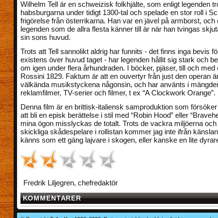
Wilhelm Tell är en schweizisk folkhjälte, som enligt legenden t
habsburgarna under tidigt 1300-tal och spelade en stor roll i S
frigörelse från österrikarna. Han var en jävel på armborst, och
legenden som de allra flesta känner till är när han tvingas skjut
sin sons huvud.
Trots att Tell sannolikt aldrig har funnits - det finns inga bevis f
existens över huvud taget - har legenden hållit sig stark och b
om igen under flera århundraden. I böcker, pjäser, till och med
Rossini 1829. Faktum är att en ouvertyr från just den operan ä
välkända musikstyckena någonsin, och har använts i mängde
reklamfilmer, TV-serier och filmer, t ex “A Clockwork Orange”.
Denna film är en brittisk-italiensk samproduktion som försöker s
att bli en episk berättelse i stil med “Robin Hood” eller “Braveh
mina ögon misslyckas de totalt. Trots de vackra miljöerna och fl
skickliga skådespelare i rollistan kommer jag inte ifrån känslan
känns som ett gäng lajvare i skogen, eller kanske en lite dyrar
Fredrik Liljegren, chefredaktör
KOMMENTARER