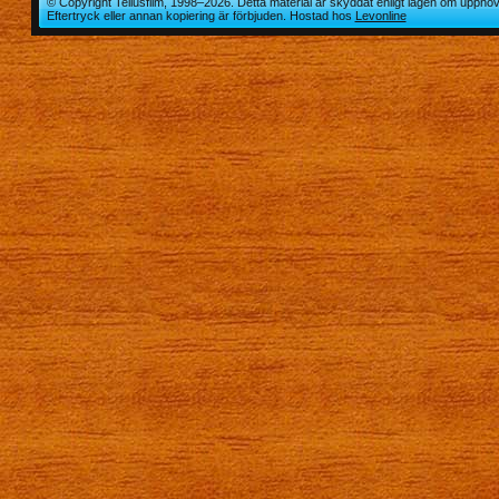
© Copyright Tellusfilm, 1998–2026. Detta material är skyddat enligt lagen om upphov
Eftertryck eller annan kopiering är förbjuden. Hostad hos
Levonline