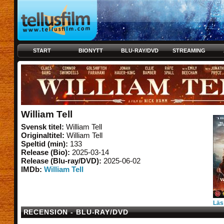
START
BIONYTT
BLU-RAY/DVD
STREAMING
William Tell
Svensk titel:
William Tell
Originaltitel:
William Tell
Speltid (min):
133
Release (Bio):
2025-03-14
Release (Blu-ray/DVD):
2025-06-02
IMDb:
William Tell
Läs
RECENSION - BLU-RAY/DVD