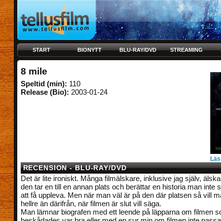
START
BIONYTT
BLU-RAY/DVD
STREAMING
8 mile
Speltid (min):
110
Release (Bio):
2003-01-24
Läs
RECENSION - BLU-RAY/DVD
Det är lite ironiskt. Många filmälskare, inklusive jag själv, älskar
den tar en till en annan plats och berättar en historia man inte
att få uppleva. Men när man väl är på den där platsen så vill m
hellre än därifrån, när filmen är slut vill säga.
Man lämnar biografen med ett leende på läpparna om filmen 
beskådades var bra eller med en sur min om filmen inte pass