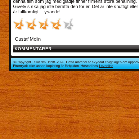
denna film som jag med glädje finner filmens stora behållning.
Givetvis ska jag inte berätta den för er. Det är inte snuttigt elle
är fullkomligt... lysande!
Gustaf Molin
KOMMENTARER
© Copyright Tellusfilm, 1998–2026. Detta material är skyddat enligt lagen om upphov
Eftertryck eller annan kopiering är förbjuden. Hostad hos
Levonline