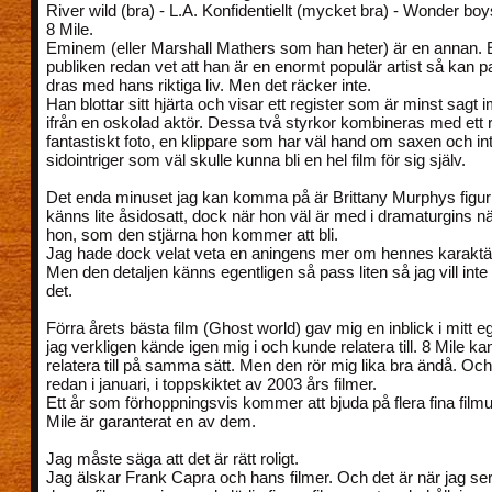
River wild (bra) - L.A. Konfidentiellt (mycket bra) - Wonder boy
8 Mile.
Eminem (eller Marshall Mathers som han heter) är en annan. 
publiken redan vet att han är en enormt populär artist så kan para
dras med hans riktiga liv. Men det räcker inte.
Han blottar sitt hjärta och visar ett register som är minst sagt
ifrån en oskolad aktör. Dessa två styrkor kombineras med ett r
fantastiskt foto, en klippare som har väl hand om saxen och in
sidointriger som väl skulle kunna bli en hel film för sig själv.
Det enda minuset jag kan komma på är Brittany Murphys figur
känns lite åsidosatt, dock när hon väl är med i dramaturgins n
hon, som den stjärna hon kommer att bli.
Jag hade dock velat veta en aningens mer om hennes karaktä
Men den detaljen känns egentligen så pass liten så jag vill inte f
det.
Förra årets bästa film (Ghost world) gav mig en inblick i mitt ege
jag verkligen kände igen mig i och kunde relatera till. 8 Mile kan
relatera till på samma sätt. Men den rör mig lika bra ändå. Och 
redan i januari, i toppskiktet av 2003 års filmer.
Ett år som förhoppningsvis kommer att bjuda på flera fina filmu
Mile är garanterat en av dem.
Jag måste säga att det är rätt roligt.
Jag älskar Frank Capra och hans filmer. Och det är när jag ser