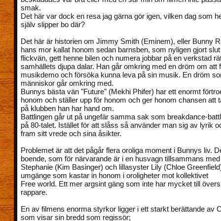
smak.
Det här var dock en resa jag gärna gör igen, vilken dag som he
själv slipper bo där?
Det här är historien om Jimmy Smith (Eminem), eller Bunny 
hans mor kallat honom sedan barnsben, som nyligen gjort slut
flickvän, gett henne bilen och numera jobbar på en verkstad rätt
samhällets djupa dalar. Han går omkring med en dröm om att f
musikdemo och försöka kunna leva på sin musik. En dröm som
människor går omkring med.
Bunnys bästa vän "Future" (Mekhi Phifer) har ett enormt förtro
honom och ställer upp för honom och ger honom chansen att täv
på klubben han har hand om.
Battlingen går ut på ungefär samma sak som breakdance-battl
på 80-talet. Istället för att slåss så använder man sig av lyrik oc
fram sitt vrede och sina åsikter.
Problemet är att det pågår flera oroliga moment i Bunnys liv. D
boende, som för närvarande är i en husvagn tillsammans m
Stephanie (Kim Basinger) och lillasyster Lily (Chloe Greenfield
umgänge som kastar in honom i oroligheter mot kollektivet
Free world. Ett mer argsint gäng som inte har mycket till övers 
rappare.
En av filmens enorma styrkor ligger i ett starkt berättande av
som visar sin bredd som regissör;