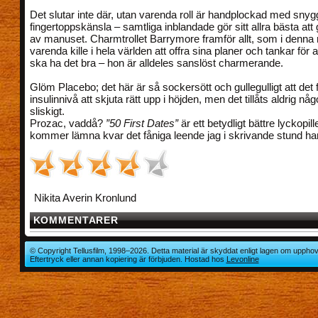
Det slutar inte där, utan varenda roll är handplockad med snyg
fingertoppskänsla – samtliga inblandade gör sitt allra bästa att
av manuset. Charmtrollet Barrymore framför allt, som i denna ro
varenda kille i hela världen att offra sina planer och tankar för att
ska ha det bra – hon är alldeles sanslöst charmerande.
Glöm Placebo; det här är så sockersött och gullegulligt att det 
insulinnivå att skjuta rätt upp i höjden, men det tillåts aldrig någ
sliskigt.
Prozac, vaddå?
”50 First Dates”
är ett betydligt bättre lyckopil
kommer lämna kvar det fåniga leende jag i skrivande stund har
Nikita Averin Kronlund
KOMMENTARER
© Copyright Tellusfilm, 1998–2026. Detta material är skyddat enligt lagen om upphov
Eftertryck eller annan kopiering är förbjuden. Hostad hos
Levonline