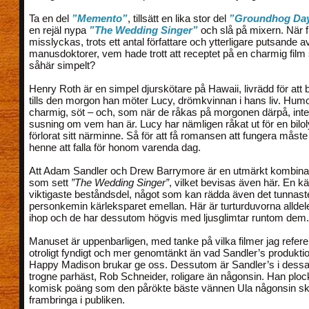
Ta en del
”Memento”
, tillsätt en lika stor del
”Groundhog Da
en rejäl nypa
”The Wedding Singer”
och slå på mixern. När fi
misslyckas, trots ett antal författare och ytterligare putsande a
manusdoktorer, vem hade trott att receptet på en charmig film 
såhär simpelt?
Henry Roth är en simpel djurskötare på Hawaii, livrädd för att 
tills den morgon han möter Lucy, drömkvinnan i hans liv. Humor
charmig, söt – och, som när de råkas på morgonen därpå, inte
susning om vem han är. Lucy har nämligen råkat ut för en bilo
förlorat sitt närminne. Så för att få romansen att fungera måst
henne att falla för honom varenda dag.
Att Adam Sandler och Drew Barrymore är en utmärkt kombinati
som sett
”The Wedding Singer”
, vilket bevisas även här. En kä
viktigaste beståndsdel, något som kan rädda även det tunnast
personkemin kärleksparet emellan. Här är turturduvorna allde
ihop och de har dessutom högvis med ljusglimtar runtom dem.
Manuset är uppenbarligen, med tanke på vilka filmer jag referera
otroligt fyndigt och mer genomtänkt än vad Sandler’s produkti
Happy Madison brukar ge oss. Dessutom är Sandler’s i de
trogne parhäst, Rob Schneider, roligare än någonsin. Han plo
komisk poäng som den pårökte bäste vännen Ula någonsin sk
frambringa i publiken.