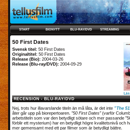
START
BIONYTT
BLU-RAY/DVD
STREAMING
50 First Dates
Svensk titel:
50 First Dates
Originaltitel:
50 First Dates
Release (Bio):
2004-03-26
Release (Blu-ray/DVD):
2004-09-29
Läs
RECENSION - BLU-RAY/DVD
Nej, trots hur illavarslande titeln än må låta, är det inte
”The 51
åter går upp på biorepertoaren.
”50 First Dates”
(varför Columbi
arbetstiteln som var den betydligt sötare och mer passande ”50
förblir ett mysterium) har en betydligt högre kvalitetsnivå och
mer gemensamt med ett par filmer som är betydligt bättre.