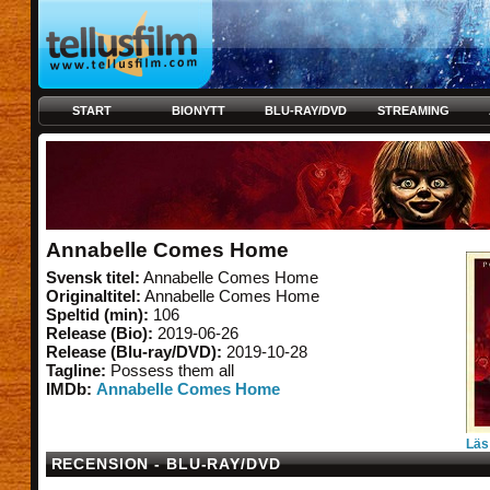
START
BIONYTT
BLU-RAY/DVD
STREAMING
Annabelle Comes Home
Svensk titel:
Annabelle Comes Home
Originaltitel:
Annabelle Comes Home
Speltid (min):
106
Release (Bio):
2019-06-26
Release (Blu-ray/DVD):
2019-10-28
Tagline:
Possess them all
IMDb:
Annabelle Comes Home
Läs
RECENSION - BLU-RAY/DVD