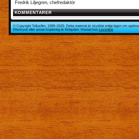
Fredrik Liljegren, chefredaktör
KOMMENTARER
© Copyright Tellusfilm, 1998–2026. Detta material är skyddat enligt lagen om upphov
Eftertryck eller annan kopiering är förbjuden. Hostad hos
Levonline