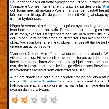
Så var det då dags att träffa spökjägarna Ed och Lorraine Warr
”Annabelle Comes Home” är en fortsättning på den första ”
Ann
och börjar med att makarna Warren tar över den påstått besat
kör hem den till sig, där de placerar den i ett välsignat skåp, b
från ett kyrkfönster.
Några år senare ska de återigen ut på ett nytt uppdrag, och do
kvar hemma med en barnvakt. Barnvakten tar med sig en ko
är lite för nyfiken för sitt eget bästa och inte bara bryter sig in i
där Ed och Lorraine förvarar sina artefakter, utan även öppnar
skåp. Vad som följer är en lång, skrämmande natt där de tre
diverse gastar och spöken…
”Annabelle Comes Home” utspelar sig nästan uteslutande i Wa
vilket är ett plus. Filmen blir lite mer intim i tonen, och den ne
känslan är något filmen vinner på. I övrigt bjuds man som publi
nytt, det är jump scares och lite läbbiga effekter som försvinne
medvetandet samtidigt som eftertexterna rullar.
Även om filmen i sig bara är en bagatell, tror jag nog ändå att ja
mer än ”
Annabelle: Creation
” som kom härom året. Hade vi h
halvpoängare att använda oss av här på Tellusfilm hade den få
ovanpå den givna tvåan.