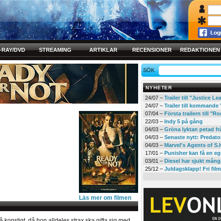
-RAY/DVD
STREAMING
ARTIKLAR
RECENSIONER
REDAKTIONEN
SÖK
NYHETER
24/07 –
Trailer till "Justice L
24/07 –
Trailer till kommand
07/04 –
Första trailern till 
22/03 –
Indy 5 på gång
04/03 –
Gröna lyktan petad f
04/03 –
Senaste nytt: Predato
04/03 –
Marvel's Agents of S.
17/01 –
Punisher kan få en eg
03/01 –
Diesel har sjukt mån
25/12 –
Juldagsklapp! Fri film
Läs mer om filmen
så konstigt, då hon alldeles strax ska gifta sig med