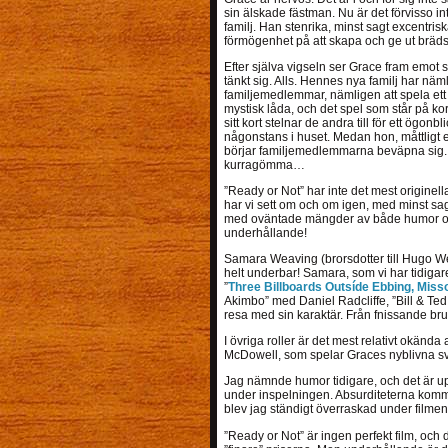
sin älskade fästman. Nu är det förvisso i
familj. Han stenrika, minst sagt excentris
förmögenhet på att skapa och ge ut bräds
Efter själva vigseln ser Grace fram emot 
tänkt sig. Alls. Hennes nya familj har näml
familjemedlemmar, nämligen att spela ett s
mystisk låda, och det spel som står på k
sitt kort stelnar de andra till för ett ögo
någonstans i huset. Medan hon, måttligt en
börjar familjemedlemmarna beväpna sig. 
kurragömma…
”Ready or Not” har inte det mest origine
har vi sett om och om igen, med minst sa
med oväntade mängder av både humor och 
underhållande!
Samara Weaving (brorsdotter till Hugo We
helt underbar! Samara, som vi har tidigare
”
Three Billboards Outsíde Ebbing, Miss
Akimbo” med Daniel Radcliffe, ”Bill & Ted
resa med sin karaktär. Från fnissande brud 
I övriga roller är det mest relativt okän
McDowell, som spelar Graces nyblivna sv
Jag nämnde humor tidigare, och det är up
under inspelningen. Absurditeterna komm
blev jag ständigt överraskad under filmen
”Ready or Not” är ingen perfekt film, och