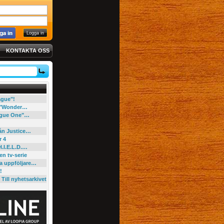
KONTAKTA OSS
eague"!
e "Wonder…
"Rogue One"…
rån Justice…
r 4
H.I.E.L.D.…
en tv-serie
ga uppföljare…
!
Till nyhetsarkivet