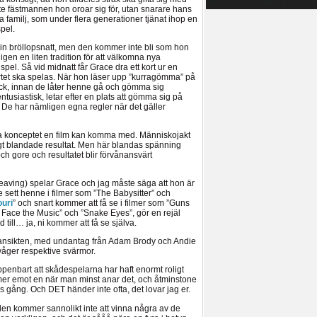
nte fästmannen hon oroar sig för, utan snarare hans
ka familj, som under flera generationer tjänat ihop en
pel.
sin bröllopsnatt, men den kommer inte bli som hon
igen en liten tradition för att välkomna nya
pel. Så vid midnatt får Grace dra ett kort ur en
ortet ska spelas. När hon läser upp ”kurragömma” på
nblick, innan de låter henne gå och gömma sig
tusiastisk, letar efter en plats att gömma sig på
De har nämligen egna regler när det gäller
lla konceptet en film kan komma med. Människojakt
gt blandade resultat. Men här blandas spänning
gore och resultatet blir förvånansvärt
aving) spelar Grace och jag måste säga att hon är
 sett henne i filmer som ”The Babysitter” och
ouri
” och snart kommer att få se i filmer som ”Guns
 Face the Music” och ”Snake Eyes”, gör en rejäl
till… ja, ni kommer att få se själva.
da ansikten, med undantag från Adam Brody och Andie
åger respektive svärmor.
penbart att skådespelarna har haft enormt roligt
er emot en när man minst anar det, och åtminstone
s gång. Och DET händer inte ofta, det lovar jag er.
 den kommer sannolikt inte att vinna några av de