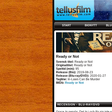
START
BIONYTT
BLU
Ready or Not
Svensk titel:
Ready or Not
Originaltitel:
Ready or Not
Speltid (min):
95
Release (Bio):
2019-08-23
Release (Blu-ray/DVD):
2020-01-27
Tagline:
In-Laws Can Be Murder
IMDb:
Ready or Not
RECENSION - BLU-RAY/DVD
Grace är nervös. Det är i och för sig inte 