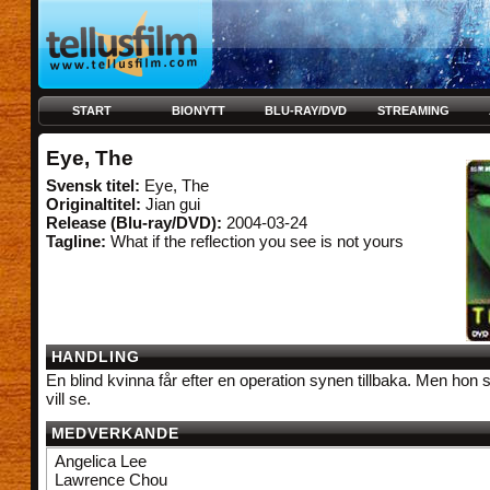
START
BIONYTT
BLU-RAY/DVD
STREAMING
Eye, The
Svensk titel:
Eye, The
Originaltitel:
Jian gui
Release (Blu-ray/DVD):
2004-03-24
Tagline:
What if the reflection you see is not yours
HANDLING
En blind kvinna får efter en operation synen tillbaka. Men hon
vill se.
MEDVERKANDE
Angelica Lee
Lawrence Chou