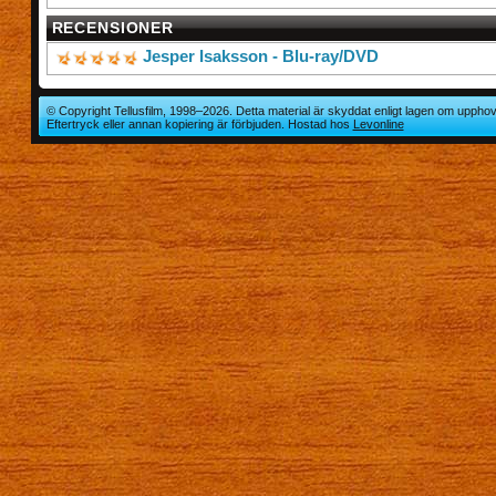
RECENSIONER
Jesper Isaksson - Blu-ray/DVD
© Copyright Tellusfilm, 1998–2026. Detta material är skyddat enligt lagen om upphov
Eftertryck eller annan kopiering är förbjuden. Hostad hos
Levonline