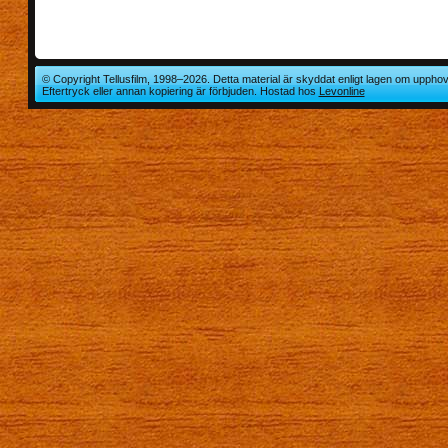
© Copyright Tellusfilm, 1998–2026. Detta material är skyddat enligt lagen om upphov
Eftertryck eller annan kopiering är förbjuden. Hostad hos
Levonline