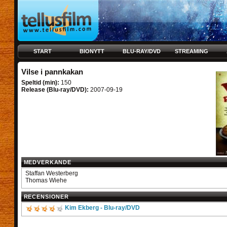
START
BIONYTT
BLU-RAY/DVD
STREAMING
Vilse i pannkakan
Speltid (min):
150
Release (Blu-ray/DVD):
2007-09-19
MEDVERKANDE
Staffan Westerberg
Thomas Wiehe
RECENSIONER
Kim Ekberg - Blu-ray/DVD