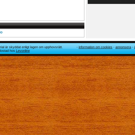
io
ial är skyddat enligt lagen om upphovsrätt.
information om cookies
annonsera
 Hostad hos
Levonline