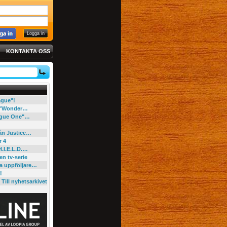
KONTAKTA OSS
eague"!
e "Wonder…
"Rogue One"…
rån Justice…
r 4
H.I.E.L.D.…
en tv-serie
ga uppföljare…
!
Till nyhetsarkivet