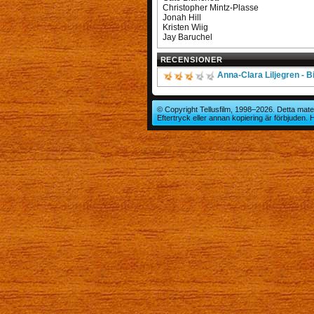
Christopher Mintz-Plasse
Jonah Hill
Kristen Wiig
Jay Baruchel
RECENSIONER
Anna-Clara Liljegren - B
© Copyright Tellusfilm, 1998–2026. Detta mater
Eftertryck eller annan kopiering är förbjuden.