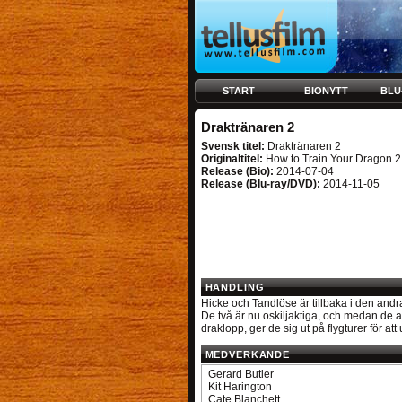
START
BIONYTT
BLU
Draktränaren 2
Svensk titel:
Draktränaren 2
Originaltitel:
How to Train Your Dragon 2
Release (Bio):
2014-07-04
Release (Blu-ray/DVD):
2014-11-05
HANDLING
Hicke och Tandlöse är tillbaka i den a
De två är nu oskiljaktiga, och medan de 
draklopp, ger de sig ut på flygturer för att
MEDVERKANDE
Gerard Butler
Kit Harington
Cate Blanchett