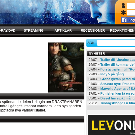
-RAY/DVD
STREAMING
ARTIKLAR
RECENSIONER
REDAKTIONEN
SÖK
NYHETER
24/07 –
Trailer till "Justice L
24/07 –
Trailer till kommand
07/04 –
Första trailern till 
22/03 –
Indy 5 på gång
04/03 –
Gröna lyktan petad f
04/03 –
Senaste nytt: Predato
04/03 –
Marvel's Agents of S.
17/01 –
Punisher kan få en eg
03/01 –
Diesel har sjukt mån
ndra spännande delen i trilogin om DRAKTRÄNAREN.
25/12 –
Juldagsklapp! Fri film
andra i gänget utmanar varandra i den nya sporten
 upptäcka nya världar istället.