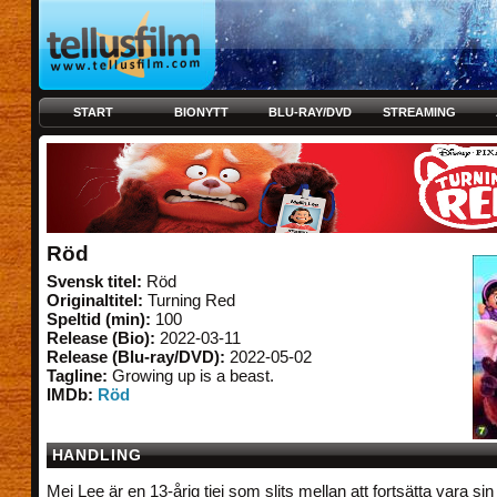
START
BIONYTT
BLU-RAY/DVD
STREAMING
Röd
Svensk titel:
Röd
Originaltitel:
Turning Red
Speltid (min):
100
Release (Bio):
2022-03-11
Release (Blu-ray/DVD):
2022-05-02
Tagline:
Growing up is a beast.
IMDb:
Röd
HANDLING
Mei Lee är en 13-årig tjej som slits mellan att fortsätta vara 