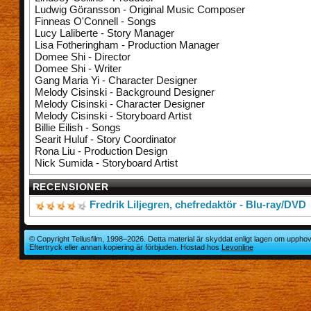
Ludwig Göransson - Original Music Composer
Finneas O'Connell - Songs
Lucy Laliberte - Story Manager
Lisa Fotheringham - Production Manager
Domee Shi - Director
Domee Shi - Writer
Gang Maria Yi - Character Designer
Melody Cisinski - Background Designer
Melody Cisinski - Character Designer
Melody Cisinski - Storyboard Artist
Billie Eilish - Songs
Searit Huluf - Story Coordinator
Rona Liu - Production Design
Nick Sumida - Storyboard Artist
RECENSIONER
Fredrik Liljegren, chefredaktör - Blu-ray/DVD
© Copyright Tellusfilm, 1998–2026. Detta material är skyddat enligt lagen om upphov
Eftertryck eller annan kopiering är förbjuden. Hostad hos
Levonline