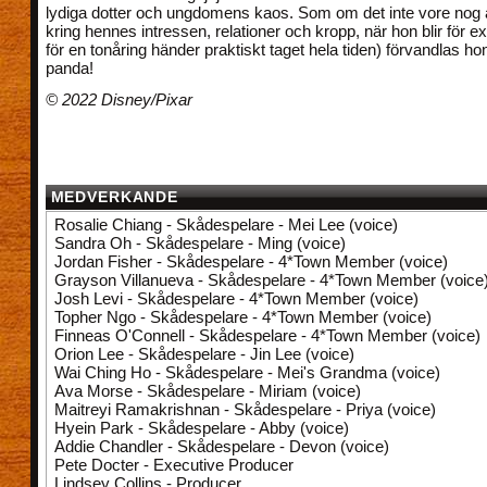
lydiga dotter och ungdomens kaos. Som om det inte vore nog 
kring hennes intressen, relationer och kropp, när hon blir för ex
för en tonåring händer praktiskt taget hela tiden) förvandlas hon 
panda!
© 2022 Disney/Pixar
MEDVERKANDE
Rosalie Chiang - Skådespelare - Mei Lee (voice)
Sandra Oh - Skådespelare - Ming (voice)
Jordan Fisher - Skådespelare - 4*Town Member (voice)
Grayson Villanueva - Skådespelare - 4*Town Member (voice
Josh Levi - Skådespelare - 4*Town Member (voice)
Topher Ngo - Skådespelare - 4*Town Member (voice)
Finneas O'Connell - Skådespelare - 4*Town Member (voice)
Orion Lee - Skådespelare - Jin Lee (voice)
Wai Ching Ho - Skådespelare - Mei's Grandma (voice)
Ava Morse - Skådespelare - Miriam (voice)
Maitreyi Ramakrishnan - Skådespelare - Priya (voice)
Hyein Park - Skådespelare - Abby (voice)
Addie Chandler - Skådespelare - Devon (voice)
Pete Docter - Executive Producer
Lindsey Collins - Producer