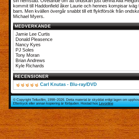
sin hemstad. Ovetande om att ondskan just denna Alla Helgon
kommit till Haddonfield åker Laurie och hennes kompisar iväg f
barn. Men kvällen övergår snabbt till ett flyktförsök från ondska
Michael Myers.
MEDVERKANDE
Jamie Lee Curtis
Donald Pleasence
Nancy Kyes
PJ Soles
Tony Moran
Brian Andrews
Kyle Richards
RECENSIONER
Carl Knutas - Blu-ray/DVD
© Copyright Tellusfilm, 1998–2026. Detta material är skyddat enligt lagen om upphov
Eftertryck eller annan kopiering är förbjuden. Hostad hos
Levonline