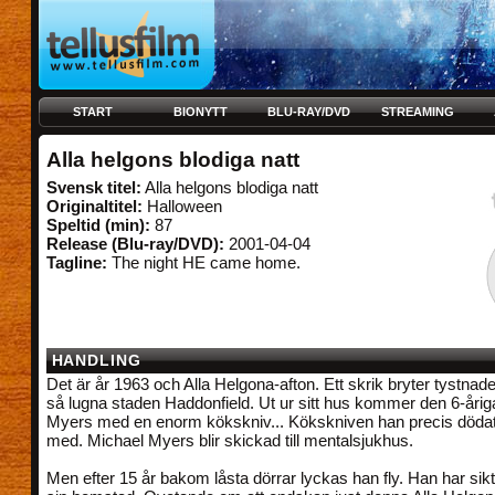
START
BIONYTT
BLU-RAY/DVD
STREAMING
Alla helgons blodiga natt
Svensk titel:
Alla helgons blodiga natt
Originaltitel:
Halloween
Speltid (min):
87
Release (Blu-ray/DVD):
2001-04-04
Tagline:
The night HE came home.
HANDLING
Det är år 1963 och Alla Helgona-afton. Ett skrik bryter tystnad
så lugna staden Haddonfield. Ut ur sitt hus kommer den 6-årig
Myers med en enorm kökskniv... Kökskniven han precis dödat
med. Michael Myers blir skickad till mentalsjukhus.
Men efter 15 år bakom låsta dörrar lyckas han fly. Han har sikte