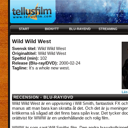
START
BIONYTT
BLU-RAY/DVD
STREAMING
Wild Wild West
Svensk titel:
Wild Wild West
Originaltitel:
Wild Wild West
Speltid (min):
102
Release (Blu-ray/DVD):
2000-02-24
Tagline:
It's a whole new west.
Läs
RECENSION - BLU-RAY/DVD
Wild Wild West är en uppvisning i Will Smith, fantastisk FX och
manus att man bara kan skratta åt det. Och det är ju mening
kritikerna så sågad att det finns bara spån kvar. Det tycker dock
orättvist för WWW är en underhållande och rolig film.
WWW är som sagt Will Smiths film. Den andra huvudrollsinne