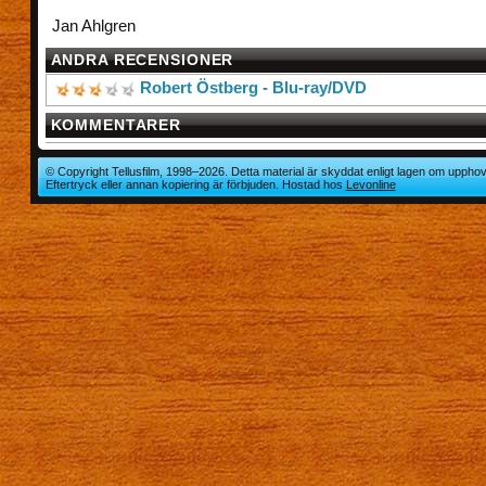
Jan Ahlgren
ANDRA RECENSIONER
Robert Östberg - Blu-ray/DVD
KOMMENTARER
© Copyright Tellusfilm, 1998–2026. Detta material är skyddat enligt lagen om upphov
Eftertryck eller annan kopiering är förbjuden. Hostad hos
Levonline