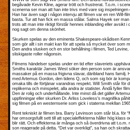
begåvade Kevin Kline, agerar trött och frustrerat. T.o.m. i sc
scenerna ser man att han inte trivs med vare sig inspelningen el
Han har även sagt i någon intervju att filmen var en ren Will-f
basta. Tur att han fick en massa stålar. Salma Hayek ser man 
trots att man inte riktigt förstår hennes inblanding eller avsikt i
nog sagt om denna skönhet.
Skurken spelas av den eminenta Shakespeare-skådisen Kenn
som gör allt i sin makt kan för att spela så mycket över som 
Den andra slusken och en stor behållning i filmen, Ted Levine,
sliskigaste roller någonsin.
Filmens händelser spelas under en tid efter slaveriets upphäv
Smiths karaktär James West söker den person som är ansvari
massaker på en massa frigivna slavar, däribland hans familj. H
med Artemus Gordon, den tidens Q, och som sig bör är komp
omaka tills de förtjänar varandras respekt. Will Smith står för
replikerna och minspelet, alla andra är statister. Ändå fyller film
Den är rolig och underhållande. Inte minst då det gäller Arte
uppfinningar eller skurken Dr. Arliss Loveless’s magnifika påhit
sig filmen på en westernserie som gick i staterna mekllan 196
Rent tekniskt är filmen bra. Barry Levinson som står bl.a. för 
har omsorgsfullt sett till att specialeffekterna håller hög klass 
blir rätt. Och effekterna är många och så överdrivna att t.o.m. 
son reagerade på detta. “Det var overkligt”, sa han och skratta