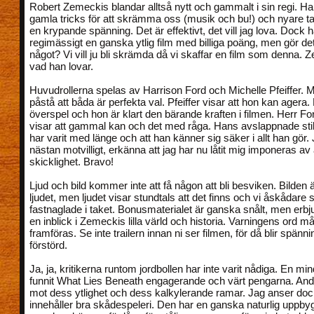
Robert Zemeckis blandar alltså nytt och gammalt i sin regi. H
gamla tricks för att skrämma oss (musik och bu!) och nyare ta
en krypande spänning. Det är effektivt, det vill jag lova. Dock h
regimässigt en ganska ytlig film med billiga poäng, men gör de
något? Vi vill ju bli skrämda då vi skaffar en film som denna. 
vad han lovar.
Huvudrollerna spelas av Harrison Ford och Michelle Pfeiffer. 
påstå att båda är perfekta val. Pfeiffer visar att hon kan agera. 
överspel och hon är klart den bärande kraften i filmen. Herr F
visar att gammal kan och det med råga. Hans avslappnade stil 
har varit med länge och att han känner sig säker i allt han gör.
nästan motvilligt, erkänna att jag har nu låtit mig imponeras av
skicklighet. Bravo!
Ljud och bild kommer inte att få någon att bli besviken. Bilden ä
ljudet, men ljudet visar stundtals att det finns och vi åskådare s
fastnaglade i taket. Bonusmaterialet är ganska snålt, men erbjude
en inblick i Zemeckis lilla värld och historia. Varningens ord m
framföras. Se inte trailern innan ni ser filmen, för då blir spänni
förstörd.
Ja, ja, kritikerna runtom jordbollen har inte varit nådiga. En min
funnit What Lies Beneath engagerande och värt pengarna. And
mot dess ytlighet och dess kalkylerande ramar. Jag anser dock
innehåller bra skådespeleri. Den har en ganska naturlig uppby