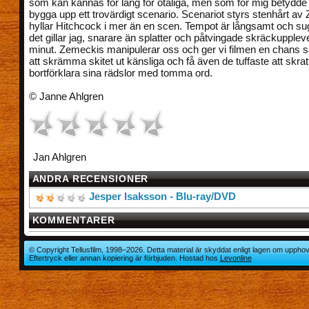
som kan kännas för lång för otåliga, men som för mig betydde 
bygga upp ett trovärdigt scenario. Scenariot styrs stenhårt a
hyllar Hitchcock i mer än en scen. Tempot är långsamt och su
det gillar jag, snarare än splatter och påtvingade skräckupple
minut. Zemeckis manipulerar oss och ger vi filmen en chans
att skrämma skitet ut känsliga och få även de tuffaste att skra
bortförklara sina rädslor med tomma ord.
© Janne Ahlgren
Jan Ahlgren
ANDRA RECENSIONER
Jesper Isaksson - Blu-ray/DVD
KOMMENTARER
© Copyright Tellusfilm, 1998–2026. Detta material är skyddat enligt lagen om upphov
Eftertryck eller annan kopiering är förbjuden. Hostad hos
Levonline