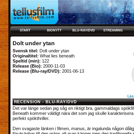
START
BIONYTT
BLU-RAY/DVD
STREAMING
Dolt under ytan
Svensk titel:
Dolt under ytan
Originaltitel:
What lies beneath
Speltid (min):
122
Release (Bio):
2000-11-03
Release (Blu-ray/DVD):
2001-06-13
Läs
RECENSION - BLU-RAY/DVD
Det var länge sedan jag såg en riktigt bra, gammaldags spökfi
Beneath kommer väldigt nära det som jag skulle karakteriser
perfekt spökthriller.
Den svagaste länken i filmen, manus, är ingalunda någon dålig
förutsägbar till den gräns att man känner igen den traditionella