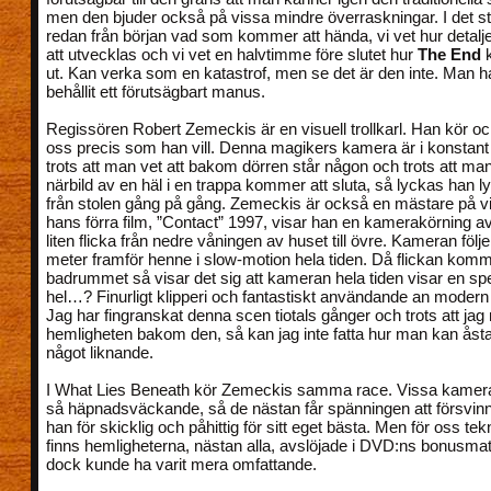
men den bjuder också på vissa mindre överraskningar. I det sto
redan från början vad som kommer att hända, vi vet hur deta
att utvecklas och vi vet en halvtimme före slutet hur
The End
k
ut. Kan verka som en katastrof, men se det är den inte. Man har
behållit ett förutsägbart manus.
Regissören Robert Zemeckis är en visuell trollkarl. Han kör o
oss precis som han vill. Denna magikers kamera är i konstant
trots att man vet att bakom dörren står någon och trots att man
närbild av en häl i en trappa kommer att sluta, så lyckas han l
från stolen gång på gång. Zemeckis är också en mästare på visu
hans förra film, ”Contact” 1997, visar han en kamerakörning a
liten flicka från nedre våningen av huset till övre. Kameran följe
meter framför henne i slow-motion hela tiden. Då flickan kommer
badrummet så visar det sig att kameran hela tiden visar en speg
hel…? Finurligt klipperi och fantastiskt användande an modern 
Jag har fingranskat denna scen tiotals gånger och trots att jag 
hemligheten bakom den, så kan jag inte fatta hur man kan å
något liknande.
I What Lies Beneath kör Zemeckis samma race. Vissa kamera
så häpnadsväckande, så de nästan får spänningen att försvinn
han för skicklig och påhittig för sitt eget bästa. Men för oss te
finns hemligheterna, nästan alla, avslöjade i DVD:ns bonusmat
dock kunde ha varit mera omfattande.