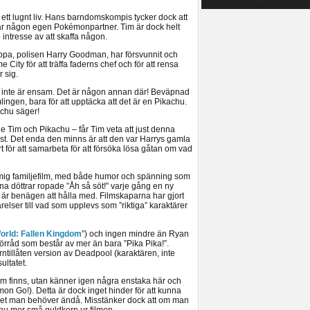
ett lugnt liv. Hans barndomskompis tycker dock att
 har någon egen Pokémonpartner. Tim är dock helt
 intresse av att skaffa någon.
ppa, polisen Harry Goodman, har försvunnit och
 City för att träffa faderns chef och för att rensa
 sig.
n inte är ensam. Det är någon annan där! Beväpnad
ingen, bara för att upptäcka att det är en Pikachu.
achu säger!
de Tim och Pikachu – får Tim veta att just denna
t. Det enda den minns är att den var Harrys gamla
 för att samarbeta för att försöka lösa gåtan om vad
mig familjefilm, med både humor och spänning som
na döttrar ropade ”Åh så söt!” varje gång en ny
är benägen att hålla med. Filmskaparna har gjort
elser till vad som upplevs som ”riktiga” karaktärer
orld: Fallen Kingdom
”) och ingen mindre än Ryan
örråd som består av mer än bara ”Pika Pika!”.
rntillåten version av Deadpool (karaktären, inte
ultatet.
om finns, utan känner igen några enstaka här och
on Go!). Detta är dock inget hinder för att kunna
 det man behöver ändå. Misstänker dock att om man
nu mer små guldkorn ur filmen.