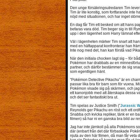
Den unge försäkringsutredaren Tim lever 
Tim är lite konstig, som fortfarande inte
nöjd med situationen, och har inget större
En dag får Tim ett besked om att hans pa
befaras vara död. Tim beger sig in till Ryme
upp i den lägenhet som Harry lämnat efter
Väl i lägenheten märker Tim snart att ha
med en häftapparat konfronterar han främl
Inte nog med det, han kan förstå vad Pik
När den initiala chocken lagt sig – för bå
Pokémon har drabbats av en minnesförlus
partner, och därför bestämmer de sig snart
som egentligen hänt.
”Pokémon Detective Pikachu” är en char
passar lika bra för barn som för vuxna. Mi
Pokémon visade sig på skärmen, och jag 
ett kanonjobb med att återskapa dessa var
och det ser fantastiskt bra ut.
Tim spelas av Justice Smith (”
Jurassic W
Reynolds ger Pikachu en röst och ett ordf
Snabba och kvicka repliker, tänk er en ba
filmen) så har ni en ganska bra bild av res
Jag har inte järnkoll på alla Pokémons s
där (enbart från det där förbaskade Pokém
njuta av den här filmen, då man får veta
kan sin Pokedex så kanske man får ut än