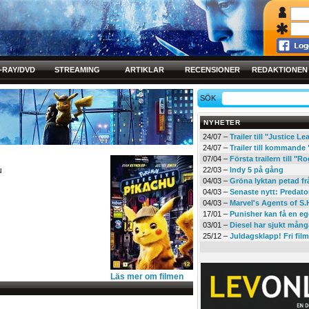
-RAY/DVD
STREAMING
ARTIKLAR
RECENSIONER
REDAKTIONEN
SÖK
NYHETER
24/07 –
Trailer till "Justice L
24/07 –
Trailer till kommand
07/04 –
Första trailern till 
u
22/03 –
Indy 5 på gång
u
04/03 –
Gröna lyktan petad f
04/03 –
Senaste nytt: Predato
04/03 –
Marvel's Agents of S.
17/01 –
Punisher kan få en eg
03/01 –
Diesel har sjukt mån
25/12 –
Juldagsklapp! Fri film
Läs mer om filmen