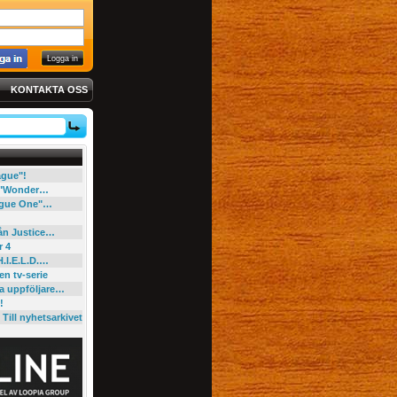
KONTAKTA OSS
eague"!
e "Wonder…
"Rogue One"…
rån Justice…
r 4
H.I.E.L.D.…
en tv-serie
ga uppföljare…
!
Till nyhetsarkivet