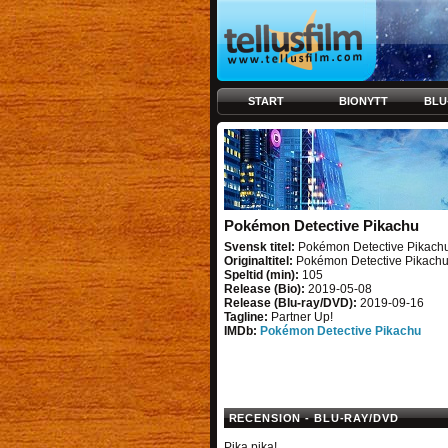
START
BIONYTT
BLU
Pokémon Detective Pikachu
Svensk titel:
Pokémon Detective Pikach
Originaltitel:
Pokémon Detective Pikach
Speltid (min):
105
Release (Bio):
2019-05-08
Release (Blu-ray/DVD):
2019-09-16
Tagline:
Partner Up!
IMDb:
Pokémon Detective Pikachu
RECENSION - BLU-RAY/DVD
Pika pika!