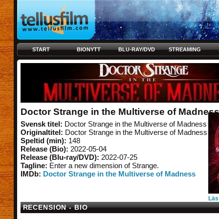
START
BIONYTT
BLU-RAY/DVD
STREAMING
Doctor Strange in the Multiverse of Madnes
Svensk titel:
Doctor Strange in the Multiverse of Madness
Originaltitel:
Doctor Strange in the Multiverse of Madness
Speltid (min):
148
Release (Bio):
2022-05-04
Release (Blu-ray/DVD):
2022-07-25
Tagline:
Enter a new dimension of Strange.
IMDb:
Doctor Strange in the Multiverse of Madness
Läs
RECENSION - BIO