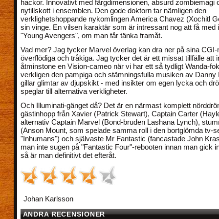
hackor. Innovativt med färgdimensionen, absurd zombiemagi oc
nytillskott i ensemblen. Den gode doktorn tar nämligen den
verklighetshoppande nykomlingen America Chavez (Xochitl 
sin vinge. En vilsen karaktär som är intressant nog att få med 
"Young Avengers", om man får tänka framåt.
Vad mer? Jag tycker Marvel överlag kan dra ner på sina CGI-
överflödiga och tråkiga. Jag tycker det är ett missat tillfälle att 
åtminstone en Vision-cameo när vi har ett så tydligt Wanda-foku
verkligen den pampiga och stämningsfulla musiken av Danny 
gillar glimtar av djupskikt - med insikter om egen lycka och 
speglar till alternativa verkligheter.
Och Illuminati-gänget då? Det är en närmast komplett nördd
gästinhopp från Xavier (Patrick Stewart), Captain Carter (Hayle
alternativ Captain Marvel (Bond-bruden Lashana Lynch), stum
(Anson Mount, som spelade samma roll i den bortglömda tv-se
"Inhumans") och självaste Mr Fantastic (fancastade John Krasi
man inte sugen på "Fantastic Four"-rebooten innan man gick in
så är man definitivt det efteråt.
Johan Karlsson
ANDRA RECENSIONER