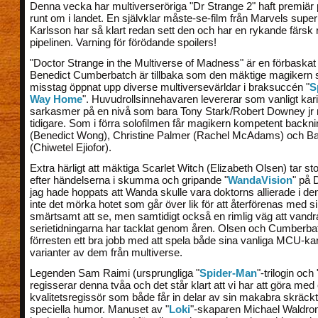
Denna vecka har multiverseröriga "Dr Strange 2" haft premiär 
runt om i landet. En självklar måste-se-film från Marvels superh
Karlsson har så klart redan sett den och har en rykande färsk 
pipelinen. Varning för förödande spoilers!
"Doctor Strange in the Multiverse of Madness" är en förbaskat s
Benedict Cumberbatch är tillbaka som den mäktige magikern
misstag öppnat upp diverse multiversevärldar i braksuccén "
S
Way Home
". Huvudrollsinnehavaren levererar som vanligt ka
sarkasmer på en nivå som bara Tony Stark/Robert Downey jr nåt
tidigare. Som i förra solofilmen får magikern kompetent back
(Benedict Wong), Christine Palmer (Rachel McAdams) och B
(Chiwetel Ejiofor).
Extra härligt att mäktiga Scarlet Witch (Elizabeth Olsen) tar stor
efter händelserna i skumma och gripande "
WandaVision
" på 
jag hade hoppats att Wanda skulle vara doktorns allierade i den
inte det mörka hotet som går över lik för att återförenas med s
smärtsamt att se, men samtidigt också en rimlig väg att vand
serietidningarna har tacklat genom åren. Olsen och Cumberba
förresten ett bra jobb med att spela både sina vanliga MCU-ka
varianter av dem från multiverse.
Legenden Sam Raimi (ursprungliga "
Spider-Man
"-trilogin och
regisserar denna tvåa och det står klart att vi har att göra med
kvalitetsregissör som både får in delar av sin makabra skräck
speciella humor. Manuset av "
Loki
"-skaparen Michael Waldron 