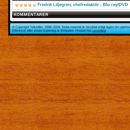
Fredrik Liljegren, chefredaktör - Blu-ray/DVD
KOMMENTARER
© Copyright Tellusfilm, 1998–2026. Detta material är skyddat enligt lagen om upphov
Eftertryck eller annan kopiering är förbjuden. Hostad hos
Levonline