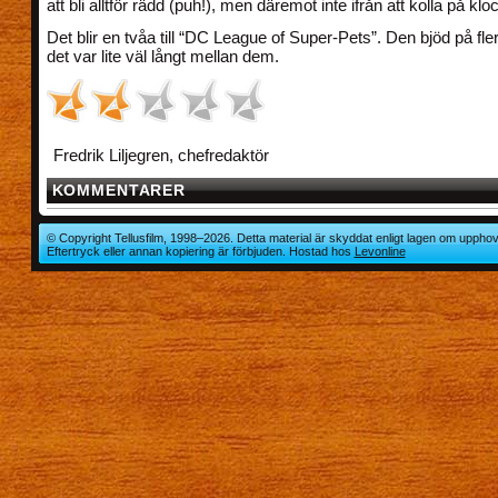
att bli alltför rädd (puh!), men däremot inte ifrån att kolla på klo
Det blir en tvåa till “DC League of Super-Pets”. Den bjöd på fle
det var lite väl långt mellan dem.
Fredrik Liljegren, chefredaktör
KOMMENTARER
© Copyright Tellusfilm, 1998–2026. Detta material är skyddat enligt lagen om upphov
Eftertryck eller annan kopiering är förbjuden. Hostad hos
Levonline