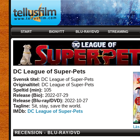
START
BIONYTT
BLU-RAY/DVD
STREAMING
DC League of Super-Pets
Svensk titel:
DC League of Super-Pets
Originaltitel:
DC League of Super-Pets
Speltid (min):
105
Release (Bio):
2022-07-29
Release (Blu-ray/DVD):
2022-10-27
Tagline:
Sit, stay, save the world.
IMDb:
DC League of Super-Pets
Läs
RECENSION - BLU-RAY/DVD