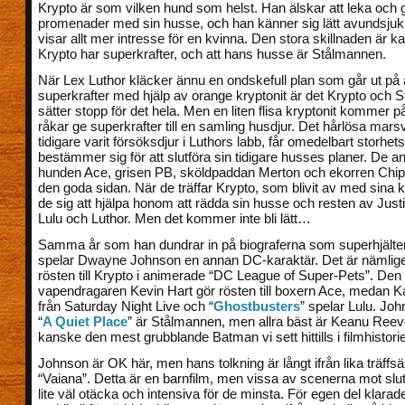
Krypto är som vilken hund som helst. Han älskar att leka och 
promenader med sin husse, och han känner sig lätt avundsjuk
visar allt mer intresse för en kvinna. Den stora skillnaden är k
Krypto har superkrafter, och att hans husse är Stålmannen.
När Lex Luthor kläcker ännu en ondskefull plan som går ut på 
superkrafter med hjälp av orange kryptonit är det Krypto och S
sätter stopp för det hela. Men en liten flisa kryptonit kommer 
råkar ge superkrafter till en samling husdjur. Det hårlösa mars
tidigare varit försöksdjur i Luthors labb, får omedelbart storhe
bestämmer sig för att slutföra sin tidigare husses planer. De an
hunden Ace, grisen PB, sköldpaddan Merton och ekorren Chip 
den goda sidan. När de träffar Krypto, som blivit av med sina kr
de sig att hjälpa honom att rädda sin husse och resten av Just
Lulu och Luthor. Men det kommer inte bli lätt…
Samma år som han dundrar in på biograferna som superhjält
spelar Dwayne Johnson en annan DC-karaktär. Det är nämlig
rösten till Krypto i animerade “DC League of Super-Pets”. Den
vapendragaren Kevin Hart gör rösten till boxern Ace, medan 
från Saturday Night Live och “
Ghostbusters
” spelar Lulu. Joh
“
A Quiet Place
” är Stålmannen, men allra bäst är Keanu Ree
kanske den mest grubblande Batman vi sett hittills i filmhistori
Johnson är OK här, men hans tolkning är långt ifrån lika träffs
“Vaiana”. Detta är en barnfilm, men vissa av scenerna mot slu
lite väl otäcka och intensiva för de minsta. För egen del klarad