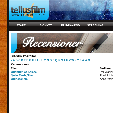
START
BIONYTT
BLU-RAY/DVD
STREAMING
Bläddra efter titel
#
A
B
C
D
E
F
G
H
I
J
K
L
M
N
O
P
Q
R
S
T
U
V
W
X
Y
Z
Å
Ä
Ö
Recensioner
Film
Skribent
Quantum of Solace
Per Wahlg
Quiet Earth, The
Fredrik Lil
Quinceañera
Anna Axel