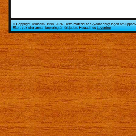
© Copyright Tellusfilm, 1998–2026. Detta material är skyddat enligt lagen om upphov
Eftertryck eller annan kopiering är förbjuden. Hostad hos
Levonline