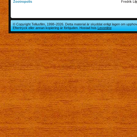
Zootropolis
Fredrik Lil
© Copyright Tellusfilm, 1998–2026. Detta material är skyddat enligt lagen om upphov
Eftertryck eller annan kopiering är förbjuden. Hostad hos
Levonline