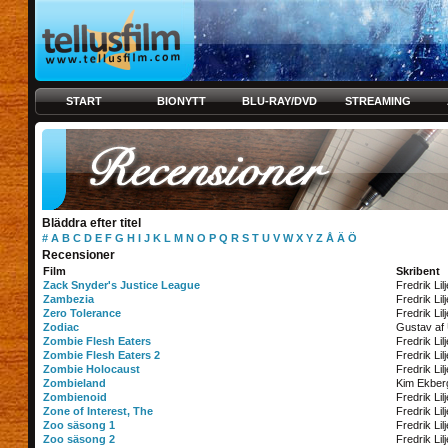
START
BIONYTT
BLU-RAY/DVD
STREAMING
Bläddra efter titel
#
A
B
C
D
E
F
G
H
I
J
K
L
M
N
O
P
Q
R
S
T
U
V
W
X
Y
Z
Å
Ä
Ö
Recensioner
Film
Skribent
Zack Snyder's Justice League
Fredrik Lil
Zambezia
Fredrik Lil
Zero Tolerance
Fredrik Lil
Zodiac
Gustav af
Zombie Flesh Eaters
Fredrik Lil
Zombie Flesh Eaters 2
Fredrik Lil
Zombie Holocaust
Fredrik Lil
Zombieland
Kim Ekber
Zombienoid
Fredrik Lil
Zone of Interest, The
Fredrik Lil
Zoo säsong 1
Fredrik Lil
Zoo säsong 2
Fredrik Lil