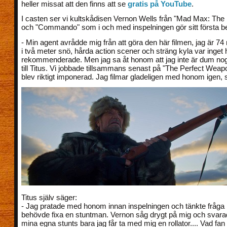
heller missat att den finns att se
gratis på YouTube
.
I casten ser vi kultskådisen Vernon Wells från "Mad Max: The
och "Commando" som i och med inspelningen gör sitt första be
- Min agent avrådde mig från att göra den här filmen, jag är 74 
i två meter snö, hårda action scener och sträng kyla var inget
rekommenderade. Men jag sa åt honom att jag inte är dum nog
till Titus. Vi jobbade tillsammans senast på "The Perfect Weap
blev riktigt imponerad. Jag filmar gladeligen med honom igen, 
Titus själv säger:
- Jag pratade med honom innan inspelningen och tänkte fråg
behövde fixa en stuntman. Vernon såg drygt på mig och svara
mina egna stunts bara jag får ta med mig en rollator.... Vad fan t