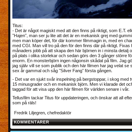
Titus:
- Det är något magiskt med att den finns på riktigt, som E.T. ell
"Hajen", man ser ju lite att det är en mekanisk grej med gummi
men man köper det, för där kommer filmmagin in, med en char
med CGI. Man vill tro på den för den finns där på riktigt. Fixas 
månaders jobb på att skapa den här björnen in i minsta detalj 
på plats i olika storlekar och sedan görs den 3 gånger större för
enorm. En monsterbjörn ingen någonsin skådat på film. Jag gör
jag själv vill se som publik och den här filmen har jag velat se
sex år gammal och såg "Silver Fang" första gången.
- Det var en sjukt svår inspelning på bergstoppar, i skog med 
15 minusgrader och en mekanisk björn. Men vi klarade det och
taggad för att visa upp den här filmen för världen senare i vår.
Tellusfilm tackar Titus för uppdateringen, och önskar att all eft
som på räls!
Fredrik Liljegren, chefredaktör
KOMMENTARER