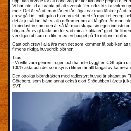
upp utan arvode för att bana väg för fler liknande projekt efter
Vi har inte tid att vänta på att svensk film industri ska vakna up
race. Det är så att man får en tår i ögat när man tänker på att a
crew gått in i mitt galna björnprojekt, med så mycket energi o
det är ju sådant här vi alla drömmer om att få göra. Är man int
filmindustrin som den är så får man skapa sin egen industri oc
början. Är evigt tacksam för vad mina "soldater" gjort för filmen
verkligen ut som en film med en budget på 15 miljoner dollar.
Cast och crew i alla ära men det som kommer få publiken att 
filmens riktiga huvudroll: björnen.
Titus:
- Vi ville vara genren trogen och har inte byggt en CGI björn ut
100% äkta och det som syns i filmen är allt fångat av kameran
Den otroliga björndräkten med radiostyrt huvud är skapat av Fi
Göteborg, som bland annat också gjort Snögubben i årets julk
SVT.