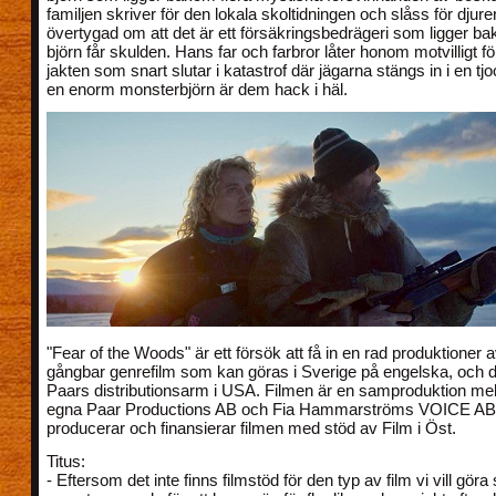
familjen skriver för den lokala skoltidningen och slåss för djure
övertygad om att det är ett försäkringsbedrägeri som ligger b
björn får skulden. Hans far och farbror låter honom motvilligt f
jakten som snart slutar i katastrof där jägarna stängs in i en 
en enorm monsterbjörn är dem hack i häl.
"Fear of the Woods" är ett försök att få in en rad produktioner av
gångbar genrefilm som kan göras i Sverige på engelska, och d
Paars distributionsarm i USA. Filmen är en samproduktion me
egna Paar Productions AB och Fia Hammarströms VOICE A
producerar och finansierar filmen med stöd av Film i Öst.
Titus:
- Eftersom det inte finns filmstöd för den typ av film vi vill göra s