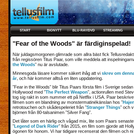
START
BIONYTT
BLU-RAY/DVD
STREAMING
"Fear of the Woods" är färdiginspelad!
När juldagsmorgonen glimrade som allra bäst fick Tellusredakti
från regissören Titus Paar, som ville meddela att inspelningarn
the Woods
" nu är avslutade.
Minnesgoda läsare kommer säkert ihåg att vi
skrev om denna 
år
, och här kommer alltså en liten uppdatering.
"Fear in the Woods" blir Titus Paars första film i Sverige sedan
Hollywood med "
The Perfect Weapon
", actionrullen med St
tog sig rakt in som nummer ett på Netflix i USA. Paar beskriv
filmen som en blandning av monstermatinékänslan hos "
Haje
retrotouchen och skådespeleriet från "
Stranger Things
" och 
björnen från 80-talsanimen "Silver Fang".
Det låter som en härlig och vågad mix, lite som Paars senaste
"
Legend of Dark Rider
" från 2015, en film som gjorde att Hol
ögonen för honom. Vi har tidigare recenserat den filmen och ni 