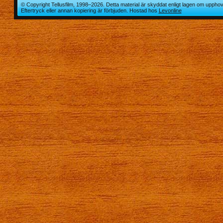
© Copyright Tellusfilm, 1998–2026. Detta material är skyddat enligt lagen om upphov
Eftertryck eller annan kopiering är förbjuden. Hostad hos
Levonline