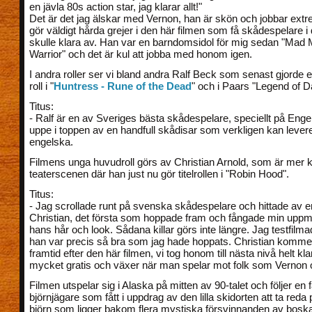
en jävla 80s action star, jag klarar allt!"
Det är det jag älskar med Vernon, han är skön och jobbar extr
gör väldigt hårda grejer i den här filmen som få skådespelare i
skulle klara av. Han var en barndomsidol för mig sedan "Mad
Warrior" och det är kul att jobba med honom igen.
I andra roller ser vi bland andra Ralf Beck som senast gjorde 
roll i "
Huntress - Rune of the Dead
" och i Paars "Legend of D
Titus:
- Ralf är en av Sveriges bästa skådespelare, speciellt på Enge
uppe i toppen av en handfull skådisar som verkligen kan lever
engelska.
Filmens unga huvudroll görs av Christian Arnold, som är mer 
teaterscenen där han just nu gör titelrollen i "Robin Hood".
Titus:
- Jag scrollade runt på svenska skådespelare och hittade av 
Christian, det första som hoppade fram och fångade min upp
hans hår och look. Sådana killar görs inte längre. Jag testfil
han var precis så bra som jag hade hoppats. Christian kommer
framtid efter den här filmen, vi tog honom till nästa nivå helt kla
mycket gratis och växer när man spelar mot folk som Vernon 
Filmen utspelar sig i Alaska på mitten av 90-talet och följer en f
björnjägare som fått i uppdrag av den lilla skidorten att ta reda
björn som ligger bakom flera mystiska försvinnanden av boska