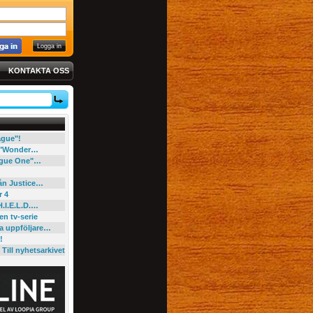
KONTAKTA OSS
eague"!
e "Wonder…
"Rogue One"…
rån Justice…
r 4
H.I.E.L.D.…
en tv-serie
ga uppföljare…
!
Till nyhetsarkivet