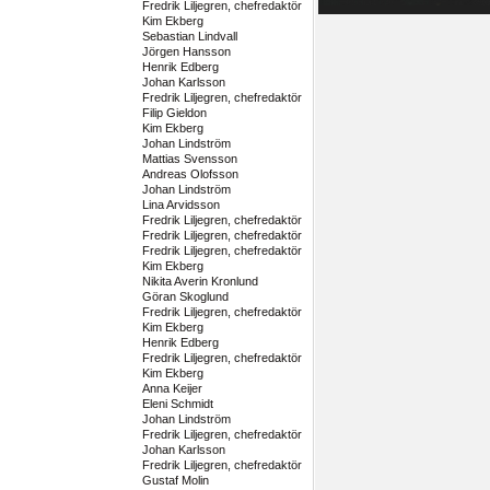
Fredrik Liljegren, chefredaktör
Kim Ekberg
Sebastian Lindvall
Jörgen Hansson
Henrik Edberg
Johan Karlsson
Fredrik Liljegren, chefredaktör
Filip Gieldon
Kim Ekberg
Johan Lindström
Mattias Svensson
Andreas Olofsson
Johan Lindström
Lina Arvidsson
Fredrik Liljegren, chefredaktör
Fredrik Liljegren, chefredaktör
Fredrik Liljegren, chefredaktör
Kim Ekberg
Nikita Averin Kronlund
Göran Skoglund
Fredrik Liljegren, chefredaktör
Kim Ekberg
Henrik Edberg
Fredrik Liljegren, chefredaktör
Kim Ekberg
Anna Keijer
Eleni Schmidt
Johan Lindström
Fredrik Liljegren, chefredaktör
Johan Karlsson
Fredrik Liljegren, chefredaktör
Gustaf Molin