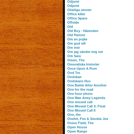
Odjuret
Odjuret
Ofarliga sinnen
Office killer
Office Space
Offside
Old
Old Boy - Hämnden
Old Partner
Om en pojke
Om gud vill
Om inte
Om jag vänder mig om
Om Sara
Omen, The
Omoraliska historier
Once Upon A Porn
Ond Tro
Ondskan
Ondskans Hus
One Battle After Another
One for the road
One hour photo
One Man Army Legends
One missed call
One Missed Call 3: Final
One Missed Call II
One, the
Onehit, Fist & Smokie Joe
Onion Field, The
Open House
Open Range