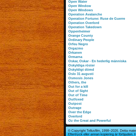
Open Water
Open Window
Open Windows
Operation Avalanche
Operation Fortune: Ruse de Guerre
Operation Overlord
Operation Takedown
Oppenheimer
Orange County
Ordinary People
Orfeu Negro
Orgazmo
Orkanen
Ormarna
Oskar, Oskar - En hederlig människa
Oskyldiga röster
Oskyldigt dömd
Oslo 31 augusti
Osmosis Jones
Others, the
Out for a kill
Out of Sight
Out of Time
Outfoxed
Outpost
Outrage
Over the Edge
Overlord
Oz the Great and Powerful
© Copyright Tellusfilm, 1998–2026. Detta mater
Eftertryck eller annan kopiering är förbjuden.