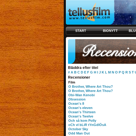
START
BIONYTT
BLU
Bläddra efter titel
#
A
B
C
D
E
F
G
H
I
J
K
L
M
N
O
P
Q
R
S
T
Recensioner
Film
O Brother, Where Art Thou?
O Brother, Where Art Thou?
Obi-Wan Kenobi
Obsession
Ocean's 8
Ocean's eleven
Ocean's Thirteen
Ocean's Twelve
Och så kom Polly
oCh vI bLiR tYnGdlÖsA
October Sky
Odd Man Out