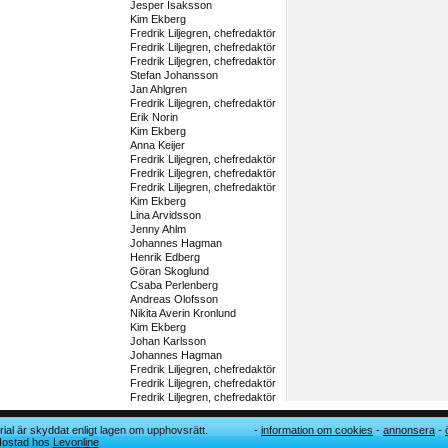
Jesper Isaksson
Kim Ekberg
Fredrik Liljegren, chefredaktör
Fredrik Liljegren, chefredaktör
Fredrik Liljegren, chefredaktör
Stefan Johansson
Jan Ahlgren
Fredrik Liljegren, chefredaktör
Erik Norin
Kim Ekberg
Anna Keijer
Fredrik Liljegren, chefredaktör
Fredrik Liljegren, chefredaktör
Fredrik Liljegren, chefredaktör
Kim Ekberg
Lina Arvidsson
Jenny Ahlm
Johannes Hagman
Henrik Edberg
Göran Skoglund
Csaba Perlenberg
Andreas Olofsson
Nikita Averin Kronlund
Kim Ekberg
Johan Karlsson
Johannes Hagman
Fredrik Liljegren, chefredaktör
Fredrik Liljegren, chefredaktör
Fredrik Liljegren, chefredaktör
ial är skyddat enligt lagen om upphovsrätt.
information om cookies
annonsera
 Hostad hos
Levonline