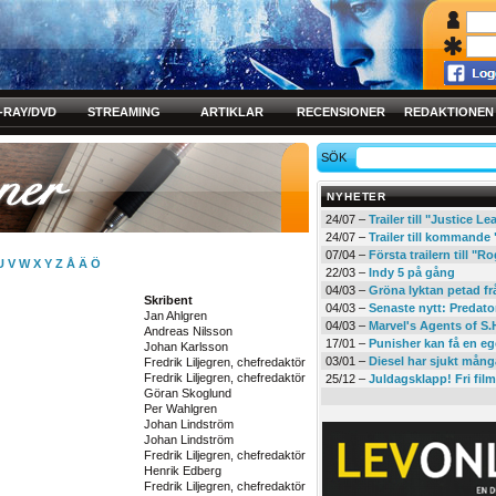
-RAY/DVD
STREAMING
ARTIKLAR
RECENSIONER
REDAKTIONEN
SÖK
NYHETER
24/07 –
Trailer till "Justice L
24/07 –
Trailer till kommand
07/04 –
Första trailern till 
U
V
W
X
Y
Z
Å
Ä
Ö
22/03 –
Indy 5 på gång
04/03 –
Gröna lyktan petad f
Skribent
04/03 –
Senaste nytt: Predato
Jan Ahlgren
04/03 –
Marvel's Agents of S.
Andreas Nilsson
17/01 –
Punisher kan få en eg
Johan Karlsson
03/01 –
Diesel har sjukt mån
Fredrik Liljegren, chefredaktör
Fredrik Liljegren, chefredaktör
25/12 –
Juldagsklapp! Fri film
Göran Skoglund
Per Wahlgren
Johan Lindström
Johan Lindström
Fredrik Liljegren, chefredaktör
Henrik Edberg
Fredrik Liljegren, chefredaktör