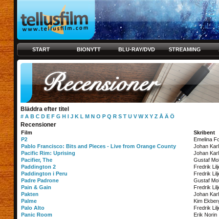
START
BIONYTT
BLU-RAY/DVD
STREAMING
Bläddra efter titel
#
A
B
C
D
E
F
G
H
I
J
K
L
M
N
O
P
Q
R
S
T
U
V
W
X
Y
Z
Å
Ä
Ö
Recensioner
Film
Skribent
P2
Emelina F
Pablo Francisco: Bits and Pieces - Live from Orange County
Johan Kar
Pacific Rim: Uprising
Johan Kar
Pacifier, The
Gustaf Mol
Paddington 2
Fredrik Lil
Paddington i Peru
Fredrik Lil
Padre Padrone
Gustaf Mol
Pain & Gain
Fredrik Lil
Pakten
Johan Kar
Palme
Kim Ekber
Palo Alto
Fredrik Lil
Panic Room
Erik Norin