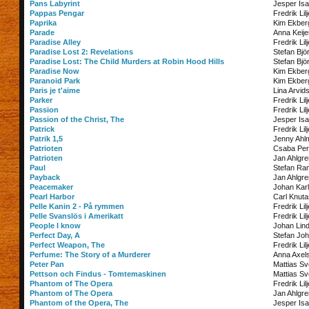
Pans Labyrint
Jesper Is
Pappas Pengar
Fredrik Lil
Paprika
Kim Ekber
Parade
Anna Keije
Paradise Alley
Fredrik Lil
Paradise Lost 2: Revelations
Stefan Bjö
Paradise Lost: The Child Murders at Robin Hood Hills
Stefan Bjö
Paradise Now
Kim Ekber
Paranoid Park
Kim Ekber
Paris je t'aime
Lina Arvid
Parker
Fredrik Lil
Passion
Fredrik Lil
Passion of the Christ, The
Jesper Is
Patrick
Fredrik Lil
Patrik 1,5
Jenny Ahl
Patrioten
Csaba Per
Patrioten
Jan Ahlgre
Paul
Stefan Ra
Payback
Jan Ahlgre
Peacemaker
Johan Kar
Pearl Harbor
Carl Knuta
Pelle Kanin 2 - På rymmen
Fredrik Lil
Pelle Svanslös i Amerikatt
Fredrik Lil
People I know
Johan Lin
Perfect Day, A
Stefan Jo
Perfect Weapon, The
Fredrik Lil
Perfume: The Story of a Murderer
Anna Axel
Peter Pan
Mattias S
Pettson och Findus - Tomtemaskinen
Mattias S
Phantom of The Opera
Fredrik Lil
Phantom of The Opera
Jan Ahlgre
Phantom of the Opera, The
Jesper Is