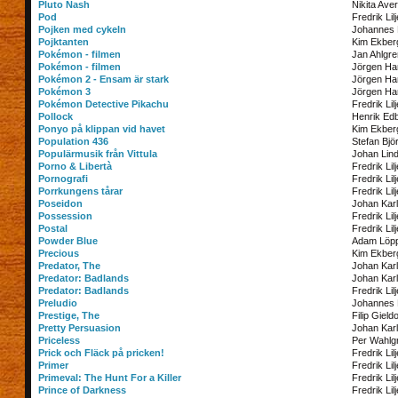
Pluto Nash
Nikita Ave
Pod
Fredrik Lil
Pojken med cykeln
Johannes
Pojktanten
Kim Ekber
Pokémon - filmen
Jan Ahlgre
Pokémon - filmen
Jörgen Ha
Pokémon 2 - Ensam är stark
Jörgen Ha
Pokémon 3
Jörgen Ha
Pokémon Detective Pikachu
Fredrik Lil
Pollock
Henrik Ed
Ponyo på klippan vid havet
Kim Ekber
Population 436
Stefan Bjö
Populärmusik från Vittula
Johan Lin
Porno & Libertà
Fredrik Lil
Pornografi
Fredrik Lil
Porrkungens tårar
Fredrik Lil
Poseidon
Johan Kar
Possession
Fredrik Lil
Postal
Fredrik Lil
Powder Blue
Adam Löp
Precious
Kim Ekber
Predator, The
Johan Kar
Predator: Badlands
Johan Kar
Predator: Badlands
Fredrik Lil
Preludio
Johannes
Prestige, The
Filip Gield
Pretty Persuasion
Johan Kar
Priceless
Per Wahlg
Prick och Fläck på pricken!
Fredrik Lil
Primer
Fredrik Lil
Primeval: The Hunt For a Killer
Fredrik Lil
Prince of Darkness
Fredrik Lil