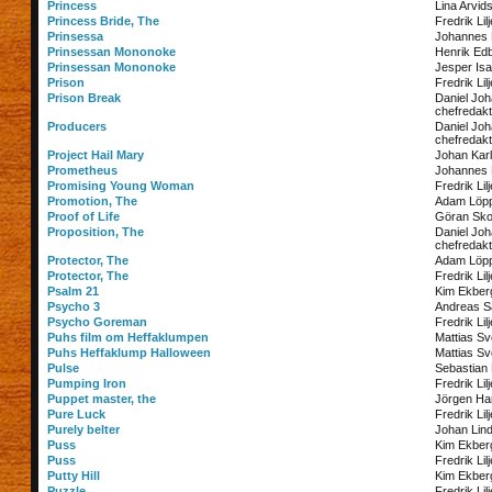
Princess
Lina Arvid
Princess Bride, The
Fredrik Lil
Prinsessa
Johannes
Prinsessan Mononoke
Henrik Ed
Prinsessan Mononoke
Jesper Is
Prison
Fredrik Lil
Prison Break
Daniel Jo
chefredakt
Producers
Daniel Jo
chefredakt
Project Hail Mary
Johan Kar
Prometheus
Johannes
Promising Young Woman
Fredrik Lil
Promotion, The
Adam Löp
Proof of Life
Göran Sko
Proposition, The
Daniel Jo
chefredakt
Protector, The
Adam Löp
Protector, The
Fredrik Lil
Psalm 21
Kim Ekber
Psycho 3
Andreas S
Psycho Goreman
Fredrik Lil
Puhs film om Heffaklumpen
Mattias S
Puhs Heffaklump Halloween
Mattias S
Pulse
Sebastian 
Pumping Iron
Fredrik Lil
Puppet master, the
Jörgen Ha
Pure Luck
Fredrik Lil
Purely belter
Johan Lin
Puss
Kim Ekber
Puss
Fredrik Lil
Putty Hill
Kim Ekber
Puzzle
Fredrik Lil