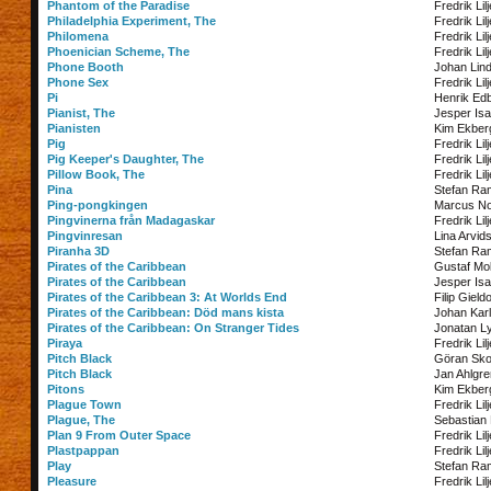
Phantom of the Paradise
Fredrik Lil
Philadelphia Experiment, The
Fredrik Lil
Philomena
Fredrik Lil
Phoenician Scheme, The
Fredrik Lil
Phone Booth
Johan Lin
Phone Sex
Fredrik Lil
Pi
Henrik Ed
Pianist, The
Jesper Is
Pianisten
Kim Ekber
Pig
Fredrik Lil
Pig Keeper's Daughter, The
Fredrik Lil
Pillow Book, The
Fredrik Lil
Pina
Stefan Ra
Ping-pongkingen
Marcus N
Pingvinerna från Madagaskar
Fredrik Lil
Pingvinresan
Lina Arvid
Piranha 3D
Stefan Ra
Pirates of the Caribbean
Gustaf Mol
Pirates of the Caribbean
Jesper Is
Pirates of the Caribbean 3: At Worlds End
Filip Gield
Pirates of the Caribbean: Död mans kista
Johan Kar
Pirates of the Caribbean: On Stranger Tides
Jonatan Ly
Piraya
Fredrik Lil
Pitch Black
Göran Sko
Pitch Black
Jan Ahlgre
Pitons
Kim Ekber
Plague Town
Fredrik Lil
Plague, The
Sebastian 
Plan 9 From Outer Space
Fredrik Lil
Plastpappan
Fredrik Lil
Play
Stefan Ra
Pleasure
Fredrik Lil