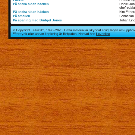
På andra sidan häcken
Daniel Jo
chefredakt
På andra sidan häcken
Kim Ekber
På smällen
Sebastian 
På spaning med Bridget Jones
Johan Lin
© Copyright Tellusfilm, 1998–2026. Detta material är skyddat enligt lagen om upphov
Eftertryck eller annan kopiering är förbjuden. Hostad hos
Levonline