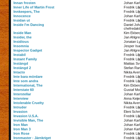
Innan frosten
Johan Kar
Inner Life of Martin Frost
Fredrik Lil
Innkeepers, The
Fredrik Lil
Innocence
Johan Kar
Insidan ut
Fredrik Lil
Inside I'm Dancing
Daniel Jo
chefredakt
Inside Man
Kim Ekber
Insider, the
Jan Ahlgre
Insidious
Jonatan Ly
Insomnia
Jesper Is
Inspector Gadget
Jan Ahlgre
Instabil
Fredrik Lil
Instant Family
Fredrik Lil
Instängd
Mattias S
Instängd 2
Stefan Ra
Intacto
Nikita Ave
Inte bara mördare
Fredrik Lil
Inte som andra
Fredrik Lil
International, The
Kim Ekber
Interstate 60
Gustaf Mol
Interstellar
Johan Kar
Interview
Anna Keije
Intolerable Cruelty
Nikita Ave
Intruder
Fredrik Lil
Invasion
Eleni Schm
Invasion U.S.A.
Fredrik Lil
Invisible Man, The
Johan Kar
Iron Man
Johan Kar
Iron Man 3
Johan Kar
Iron Rose
Fredrik Lil
Ironmaster - Järnkriget
Fredrik Lil