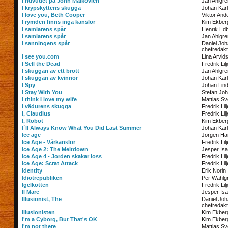
I huvudet på John Malkovich
Jan Ahlgre
I krypskyttens skugga
Johan Kar
I love you, Beth Cooper
Viktor And
I rymden finns inga känslor
Kim Ekber
I samlarens spår
Henrik Ed
I samlarens spår
Jan Ahlgre
I sanningens spår
Daniel Jo
chefredakt
I see you.com
Lina Arvid
I Sell the Dead
Fredrik Lil
I skuggan av ett brott
Jan Ahlgre
I skuggan av kvinnor
Johan Kar
I Spy
Johan Lin
I Stay With You
Stefan Jo
I think I love my wife
Mattias S
I vädurens skugga
Fredrik Lil
I, Claudius
Fredrik Lil
I, Robot
Kim Ekber
I´ll Always Know What You Did Last Summer
Johan Kar
Ice age
Jörgen Ha
Ice Age - Vårkänslor
Fredrik Lil
Ice Age 2: The Meltdown
Jesper Is
Ice Age 4 - Jorden skakar loss
Fredrik Lil
Ice Age: Scrat Attack
Fredrik Lil
Identity
Erik Norin
Idiotrepubliken
Per Wahlg
Igelkotten
Fredrik Lil
Il Mare
Jesper Is
Illusionist, The
Daniel Jo
chefredakt
Illusionisten
Kim Ekber
I'm a Cyborg, But That's OK
Kim Ekber
I'm not there
Mattias S