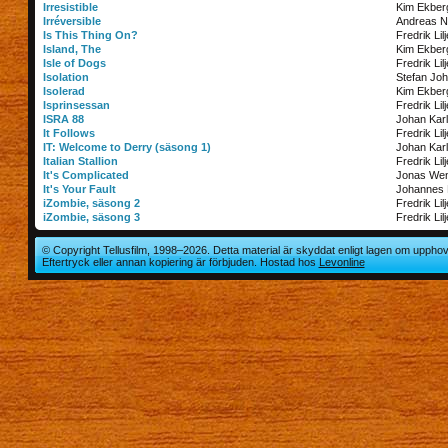
Irresistible
Kim Ekber
Irréversible
Andreas N
Is This Thing On?
Fredrik Lil
Island, The
Kim Ekber
Isle of Dogs
Fredrik Lil
Isolation
Stefan Jo
Isolerad
Kim Ekber
Isprinsessan
Fredrik Lil
ISRA 88
Johan Kar
It Follows
Fredrik Lil
IT: Welcome to Derry (säsong 1)
Johan Kar
Italian Stallion
Fredrik Lil
It's Complicated
Jonas We
It's Your Fault
Johannes
iZombie, säsong 2
Fredrik Lil
iZombie, säsong 3
Fredrik Lil
© Copyright Tellusfilm, 1998–2026. Detta material är skyddat enligt lagen om upphov
Eftertryck eller annan kopiering är förbjuden. Hostad hos
Levonline