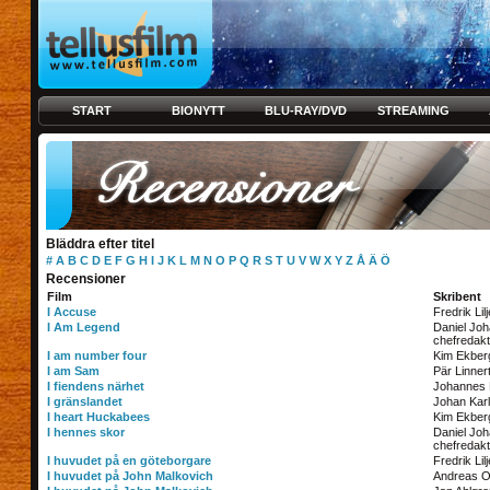
START
BIONYTT
BLU-RAY/DVD
STREAMING
Bläddra efter titel
#
A
B
C
D
E
F
G
H
I
J
K
L
M
N
O
P
Q
R
S
T
U
V
W
X
Y
Z
Å
Ä
Ö
Recensioner
Film
Skribent
I Accuse
Fredrik Lil
I Am Legend
Daniel Jo
chefredakt
I am number four
Kim Ekber
I am Sam
Pär Linner
I fiendens närhet
Johannes
I gränslandet
Johan Kar
I heart Huckabees
Kim Ekber
I hennes skor
Daniel Jo
chefredakt
I huvudet på en göteborgare
Fredrik Lil
I huvudet på John Malkovich
Andreas O