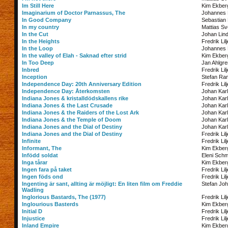
Im Still Here
Kim Ekber
Imaginarium of Doctor Parnassus, The
Johannes
In Good Company
Sebastian 
In my country
Mattias S
In the Cut
Johan Lin
In the Heights
Fredrik Lil
In the Loop
Johannes
In the valley of Elah - Saknad efter strid
Kim Ekber
In Too Deep
Jan Ahlgre
Inbred
Fredrik Lil
Inception
Stefan Ra
Independence Day: 20th Anniversary Edition
Fredrik Lil
Independence Day: Återkomsten
Johan Kar
Indiana Jones & kristalldödskallens rike
Johan Kar
Indiana Jones & the Last Crusade
Johan Kar
Indiana Jones & the Raiders of the Lost Ark
Johan Kar
Indiana Jones & the Temple of Doom
Johan Kar
Indiana Jones and the Dial of Destiny
Johan Kar
Indiana Jones and the Dial of Destiny
Fredrik Lil
Infinite
Fredrik Lil
Informant, The
Kim Ekber
Infödd soldat
Eleni Schm
Inga tårar
Kim Ekber
Ingen fara på taket
Fredrik Lil
Ingen föds ond
Fredrik Lil
Ingenting är sant, allting är möjligt: En liten film om Freddie
Stefan Jo
Wadling
Inglorious Bastards, The (1977)
Fredrik Lil
Inglourious Basterds
Kim Ekber
Initial D
Fredrik Lil
Injustice
Fredrik Lil
Inland Empire
Kim Ekber